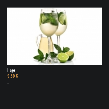
Hugo
9,50 €
...